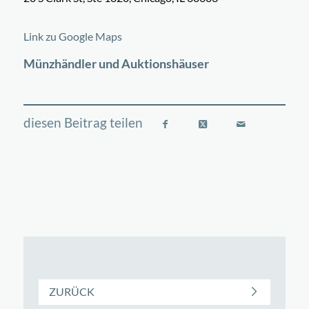
©
OpenStreetMap
contributors
+
Link zu Google Maps
−
Münzhändler und Auktionshäuser
ZURÜCK