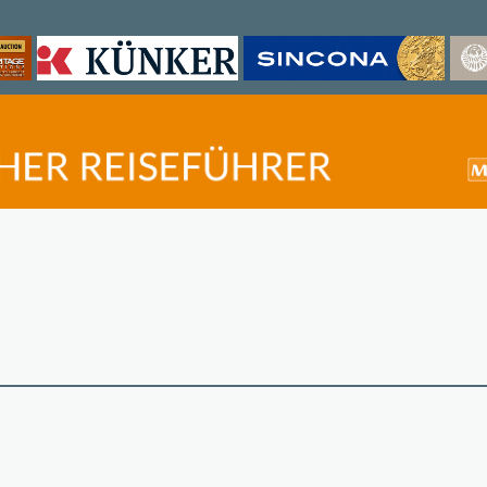
©
OpenStreetMap
contri