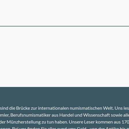
sind die Brücke zur internationalen numismatischen Welt. Uns le
ler, Berufsnumismatiker aus Handel und Wissenschaft sowie alle
 der Münzherstellung zu tun haben. Unsere Leser kommen aus 17
onen. Bei uns finden Sie alles rund ums Geld - von der Antike bis z