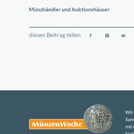
−
Münzhändler und Auktionshäuser
Wir 
Samm
mit
Nati