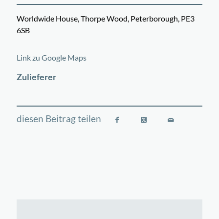
Worldwide House, Thorpe Wood, Peterborough, PE3
6SB
©
OpenStreetMap
contributors
+
Link zu Google Maps
−
Zulieferer