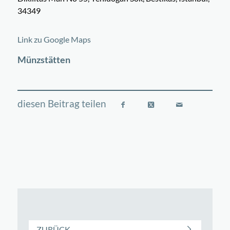
34349
©
OpenStreetMap
contributors
+
Link zu Google Maps
−
Münzstätten
ZURÜCK