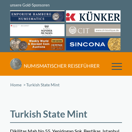
Home
/
Turkish State Mint
Turkish State Mint
Dikilitas Mah No 55, Yenidogan Sok, Bestikas, Istanbul,