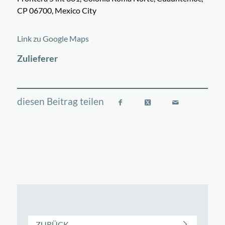
CP 06700, Mexico City
©
OpenStreetMap
contributors
+
Link zu Google Maps
−
Zulieferer
ZURÜCK