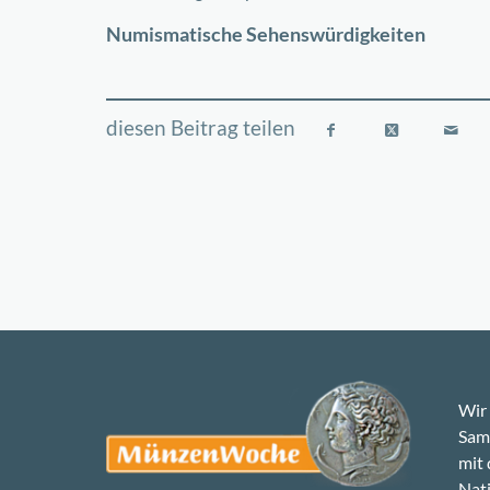
−
Numismatische Sehenswürdigkeiten
Wir 
Samm
mit
Nati