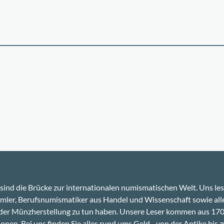
sind die Brücke zur internationalen numismatischen Welt. Uns le
ler, Berufsnumismatiker aus Handel und Wissenschaft sowie alle
 der Münzherstellung zu tun haben. Unsere Leser kommen aus 17
onen. Bei uns finden Sie alles rund ums Geld - von der Antike bis z