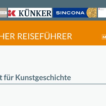
ut für Kunstgeschichte
©
OpenStreetMap
contri