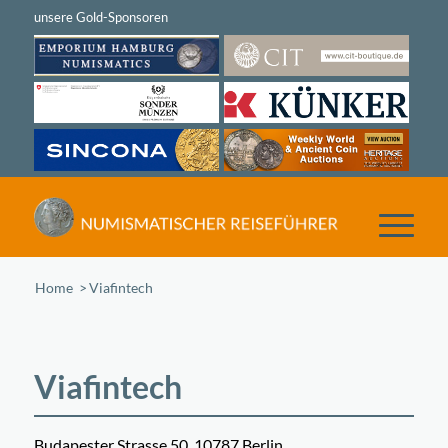
Home
/
Viafintech
Viafintech
Budapester Strasse 50, 10787 Berlin