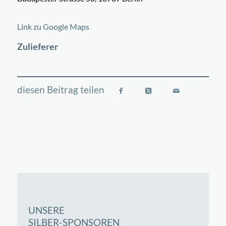
©
OpenStreetMap
contributors
+
Link zu Google Maps
−
Zulieferer
UNSERE
SILBER-SPONSOREN