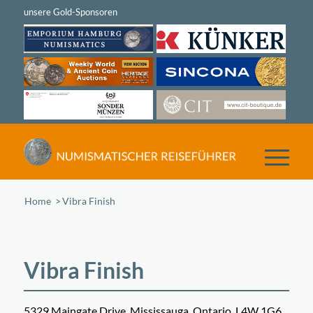
Home
/
Vibra Finish
Vibra Finish
5329 Maingate Drive, Mississauga, Ontario, L4W 1G6