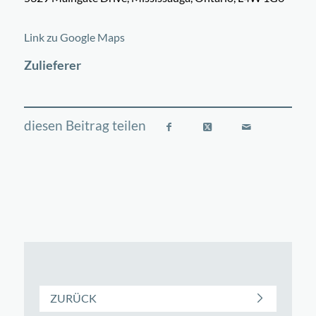
©
OpenStreetMap
contributors
+
Link zu Google Maps
−
Zulieferer
ZURÜCK