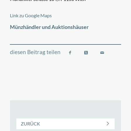
©
OpenStreetMap
contributors
+
Link zu Google Maps
−
Münzhändler und Auktionshäuser
ZURÜCK