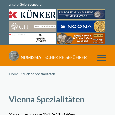
Home
/
Vienna Spezialitäten
Vienna Spezialitäten
Mariahilfer Strasse 134, A-1150 Wien