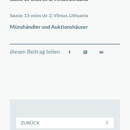
©
OpenStreetMap
contributors
+
Sausio 13-osios str. 2, Vilnius, Lithuania
−
Münzhändler und Auktionshäuser
ZURÜCK