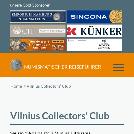
Home
/
Vilnius Collectors‘ Club
Vilnius Collectors‘ Club
Sausio 13-osios str. 2, Vilnius, Lithuania