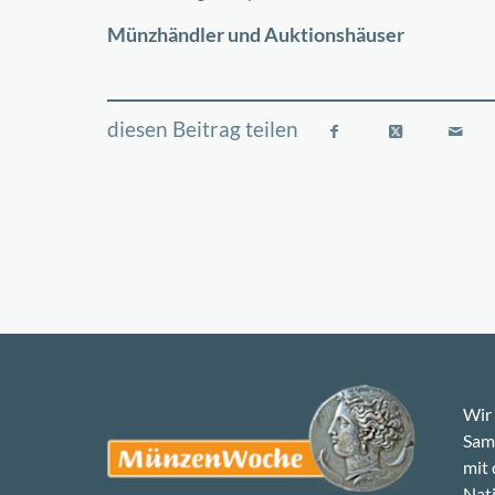
−
Münzhändler und Auktionshäuser
Wir 
Samm
mit
Nati