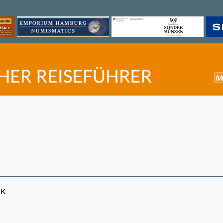
UK
©
OpenStreetMap
contri