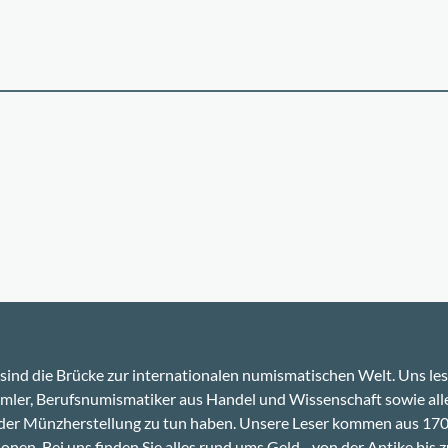
sind die Brücke zur internationalen numismatischen Welt. Uns le
ler, Berufsnumismatiker aus Handel und Wissenschaft sowie alle
 der Münzherstellung zu tun haben. Unsere Leser kommen aus 17
onen. Bei uns finden Sie alles rund ums Geld - von der Antike bis z