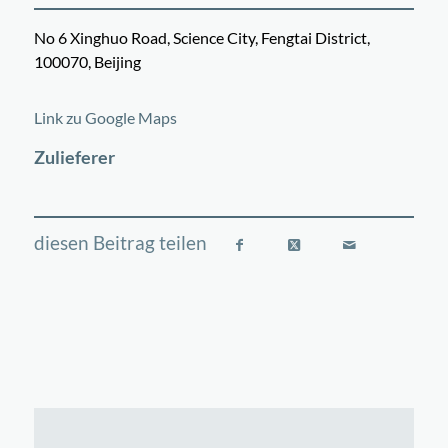
No 6 Xinghuo Road, Science City, Fengtai District,
100070, Beijing
©
OpenStreetMap
contributors
+
Link zu Google Maps
−
Zulieferer