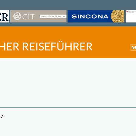
27
©
OpenStreetMap
contri