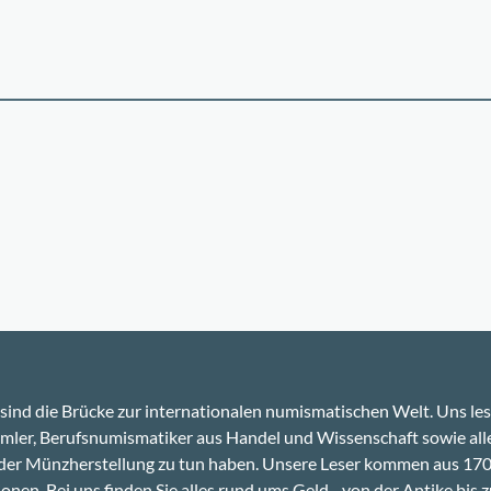
sind die Brücke zur internationalen numismatischen Welt. Uns le
ler, Berufsnumismatiker aus Handel und Wissenschaft sowie alle
 der Münzherstellung zu tun haben. Unsere Leser kommen aus 17
onen. Bei uns finden Sie alles rund ums Geld - von der Antike bis z