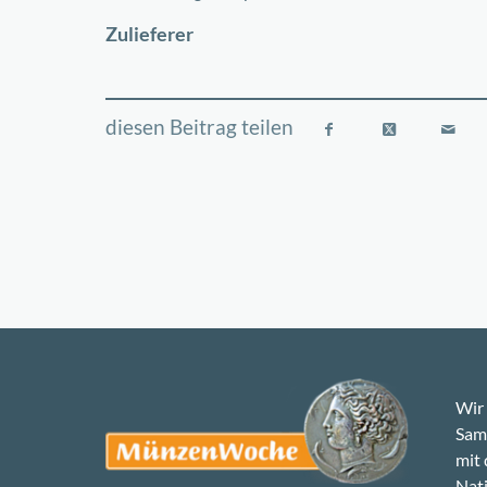
−
Zulieferer
Wir 
Samm
mit
Nati